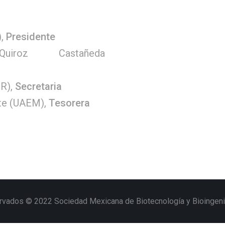
),
Presidente
iroz Castañeda
OR),
Secretaria
nte (UAEM),
Tesorera
rvados © 2022 Sociedad Mexicana de Biotecnología y Bioingenie