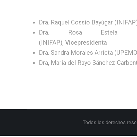
Dra. Raquel Cossío Bayúgar (INIFAP
Dra. Rosa Estela Qu
(INIFAP),
Vicepresidenta
Dra. Sandra Morales Arrieta (UPEM
Dra, María del Rayo Sánchez Carbe
Todos los derechos rese